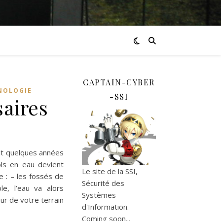
CAPTAIN-CYBER
NOLOGIE
-SSI
saires
ait quelques années
ols en eau devient
Le site de la SSI,
e : – les fossés de
Sécurité des
e, l’eau va alors
Systèmes
eur de votre terrain
d'Information.
Coming soon...