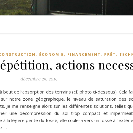
,
,
,
,
CONSTRUCTION
ÉCONOMIE
FINANCEMENT
PRÊT
TECH
épétition, actions neces
décembre 29, 2019
 bout de l’absorption des terrains (cf. photo ci-dessous). Cela f
ue sur notre zone géographique, le niveau de saturation des s
. Je me renseigne alors sur les différentes solutions, telles qu
aîner une décompression du sol trop compact et imperméabl
 à la légère pente du fossé, elle coulera vers un fossé à l’extéri
its…